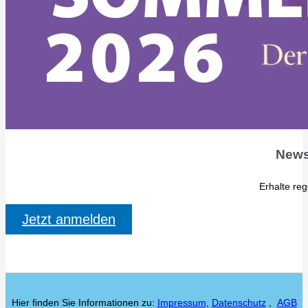
News
Erhalte re
Jetzt anmelden
Hier finden Sie Informationen zu:
Impressum
,
Datenschutz
,
AGB