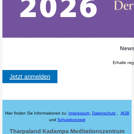
News
Erhalte re
Jetzt anmelden
Hier finden Sie Informationen zu:
Impressum
,
Datenschutz
,
AGB
und
Schutzkonzept
Tharpaland Kadampa Meditationszentrum