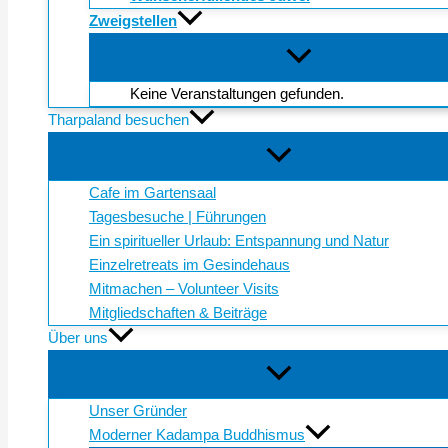
Zweigstellen
Keine Veranstaltungen gefunden.
Tharpaland besuchen
Cafe im Gartensaal
Tagesbesuche | Führungen
Ein spiritueller Urlaub: Entspannung und Natur
Einzelretreats im Gesindehaus
Mitmachen – Volunteer Visits
Mitgliedschaften & Beiträge
Über uns
Unser Gründer
Moderner Kadampa Buddhismus