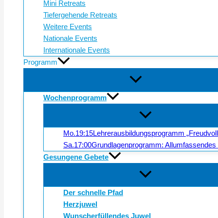
Mini Retreats
Tiefergehende Retreats
Weitere Events
Nationale Events
Internationale Events
Programm
Wochenprogramm
Mo.
19:15
Lehrerausbildungsprogramm „Freudvol
Sa.
17:00
Grundlagenprogramm: Allumfassendes 
Gesungene Gebete
Der schnelle Pfad
Herzjuwel
Wunscherfüllendes Juwel