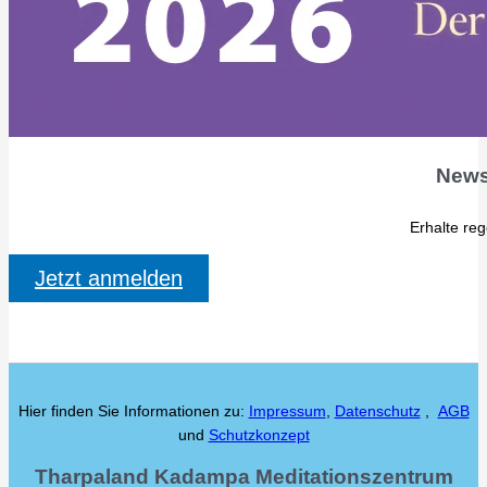
News
Erhalte re
Jetzt anmelden
Hier finden Sie Informationen zu:
Impressum
,
Datenschutz
,
AGB
und
Schutzkonzept
Tharpaland Kadampa Meditationszentrum