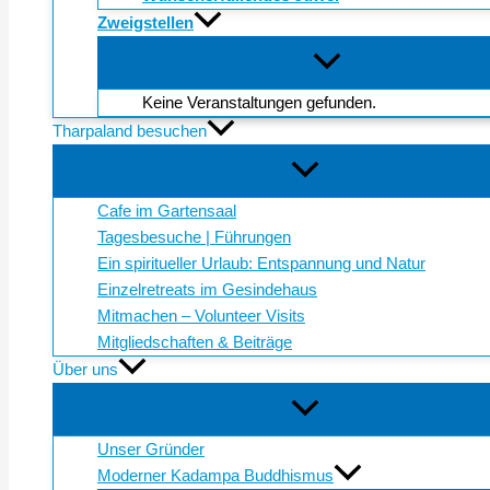
Zweigstellen
Keine Veranstaltungen gefunden.
Tharpaland besuchen
Cafe im Gartensaal
Tagesbesuche | Führungen
Ein spiritueller Urlaub: Entspannung und Natur
Einzelretreats im Gesindehaus
Mitmachen – Volunteer Visits
Mitgliedschaften & Beiträge
Über uns
Unser Gründer
Moderner Kadampa Buddhismus