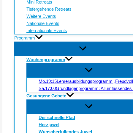
Mini Retreats
Tiefergehende Retreats
Weitere Events
Nationale Events
Internationale Events
Programm
Wochenprogramm
Mo.
19:15
Lehrerausbildungsprogramm „Freudvol
Sa.
17:00
Grundlagenprogramm: Allumfassendes 
Gesungene Gebete
Der schnelle Pfad
Herzjuwel
Wunscherfüllendes Juwel