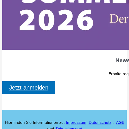
News
Erhalte re
Jetzt anmelden
Hier finden Sie Informationen zu:
Impressum
,
Datenschutz
,
AGB
und
Schutzkonzept