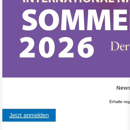
News
Erhalte re
Jetzt anmelden