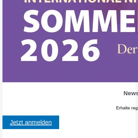
News
Erhalte re
Jetzt anmelden