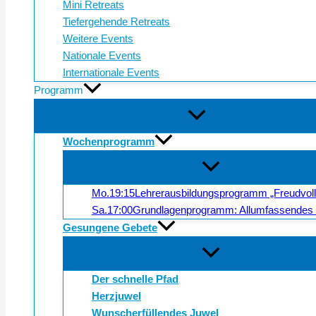
Mini Retreats
Tiefergehende Retreats
Weitere Events
Nationale Events
Internationale Events
Programm
Wochenprogramm
Mo.
19:15
Lehrerausbildungsprogramm „Freudvol
Sa.
17:00
Grundlagenprogramm: Allumfassendes 
Gesungene Gebete
Der schnelle Pfad
Herzjuwel
Wunscherfüllendes Juwel