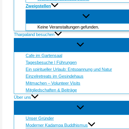
Zweigstellen
Keine Veranstaltungen gefunden.
Tharpaland besuchen
Cafe im Gartensaal
Tagesbesuche | Führungen
Ein spiritueller Urlaub: Entspannung und Natur
Einzelretreats im Gesindehaus
Mitmachen – Volunteer Visits
Mitgliedschaften & Beiträge
Über uns
Unser Gründer
Moderner Kadampa Buddhismus