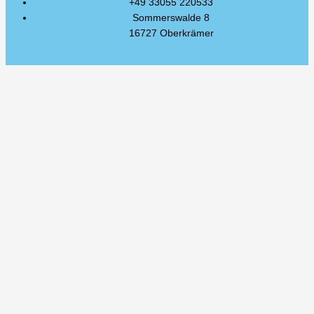
+49 33055 220533
Sommerswalde 8
16727 Oberkrämer