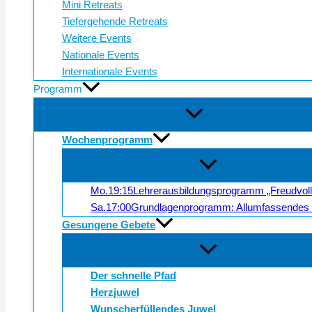
Mini Retreats
Tiefergehende Retreats
Weitere Events
Nationale Events
Internationale Events
Programm
Wochenprogramm
Mo.
19:15
Lehrerausbildungsprogramm „Freudvol
Sa.
17:00
Grundlagenprogramm: Allumfassendes 
Gesungene Gebete
Der schnelle Pfad
Herzjuwel
Wunscherfüllendes Juwel