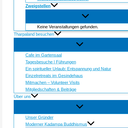
Zweigstellen
Keine Veranstaltungen gefunden.
Tharpaland besuchen
Cafe im Gartensaal
Tagesbesuche | Führungen
Ein spiritueller Urlaub: Entspannung und Natur
Einzelretreats im Gesindehaus
Mitmachen – Volunteer Visits
Mitgliedschaften & Beiträge
Über uns
Unser Gründer
Moderner Kadampa Buddhismus