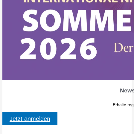
News
Erhalte re
Jetzt anmelden